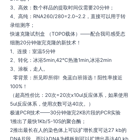
3、高效：数个样品的提取时间仅需要20分钟；
4、高纯：RNA260/280=2.0~2.2，直接可以用于转
录组测序；
快速克隆试剂盒 （TOPO载体）——配合我司感受态
细胞20分钟做完克隆的新技术！
1、连接：室温5分钟
2、转化：冰浴5min,42℃热激1min,冰浴2min
3、涂板，走人。
零背景：所见即所得! 免蓝白班筛选！阳性率接近
100%！
（超高性价比：20次=20次x10ul反应体系，如果使用
5ul反应体系，使用次数可达40次。）
极速PCR技术——30分钟做完2KB片段的PCR实验
1推出了最快1Kb/5-10S的聚合酶；
2推出最长在人的染色体上可以扩增长度可达27 kb的
DNA片段，而以λDNA为模板则可以扩增出高达40 kb